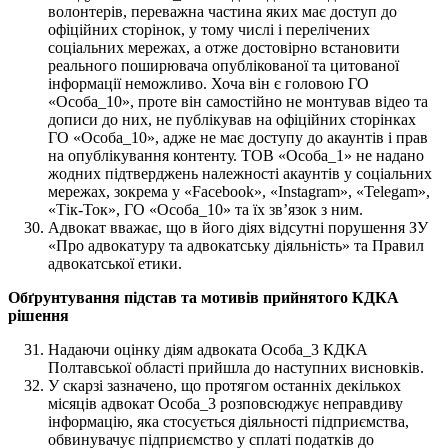
волонтерів, переважна частина яких має доступ до
офіційних сторінок, у тому числі і перелічених
соціальних мережах, а отже достовірно встановити
реального поширювача опублікованої та цитованої
інформації неможливо. Хоча він є головою ГО
«Особа_10», проте він самостійно не монтував відео та
дописи до них, не публікував на офіційних сторінках
ГО «Особа_10», адже не має доступу до акаунтів і прав
на опублікування контенту. ТОВ «Особа_1» не надано
жодних підтверджень належності акаунтів у соціальних
мережах, зокрема у «Facebook», «Instagram», «Telegam»,
«Тік-Ток», ГО «Особа_10» та їх зв’язок з ним.
Адвокат вважає, що в його діях відсутні порушення ЗУ
«Про адвокатуру та адвокатську діяльність» та Правил
адвокатської етики.
Обґрунтування підстав та мотивів прийнятого КДКА
рішення
Надаючи оцінку діям адвоката Особа_3 КДКА
Полтавської області прийшла до наступних висновків.
У скарзі зазначено, що протягом останніх декількох
місяців адвокат Особа_3 розповсюджує неправдиву
інформацію, яка стосується діяльності підприємства,
обвинувачує підприємство у сплаті податків до