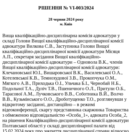
РІШЕННЯ № VІ-003/2024
28 червня 2024 року
м. Київ
Вища кваліфікаційно-дисциплінарна комісія адвокатури у
складі Голови Вищої кваліфікаційно-дисциплінарної комісії
адвокатури Вилкова С.В., Заступника Голови Вищої
кваліфікаційно-дисциплінарної комісії адвокатури Місяця
А.П., секретаря засідання Вищої кваліфікаційно-
дисциплінарної комісії адвокатури – Одновола В.К., членів
Вищої кваліфікаційно-дисциплінарної комісії адвокатури:
Клечановської Ю.І., Вишаровської В.К., Василевської О.А.,
Котелевської К.В., Темнохудової З.В., Прокопчука О.М.,
Мягкого А.В., Приходька О.І., Ульчака Б.І., Чернобай Н.Б.,
Подольної Т.А., Дуліч Т.В., Пшеничного О.Л., Притули О.Б.,
Тарасової А.М., Лучковського В.В., Соботника В.Й., Волчо
В.В., Кузьмінського О.О., Дроботущенко Т.О., розглянувши у
відкритому засіданні, дистанційно – в режимі
відеоконференції, скаргу представника скаржника Товариства
з обмеженою відповідальністю «Особа_1», адвоката Особа_2,
на рішення Кваліфікаційно-дисциплінарної комісії адвокатури
Полтавської області у складі дисциплінарної палати від
15.02.2024 року про закриття дисциплінарної справи відносно