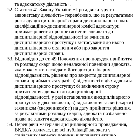
та адвокатську діяльність».
Статтею 41 Закону України «Про адвокатуру та
адвокатську діяльність» передбачено, що за результатами
розгляду дисциплінарної справи дисциплінарна палата
кваліфікаційно-дисциплінарної комісії адвокатури
приймає рішення про притягнення адвоката до
дисциплінарної відповідальності за вчинення
дисциплінарного проступку і застосування до нього
дисциплінарного стягнення або про закриття
дисциплінарної справи.
Відповідно до ст. 49 Положення про порядок прийняття
та розгляду скарг щодо неналежної поведінки адвоката,
яка може мати наслідком його дисциплінарну
відповідальність, рішення про закриття дисциплінарної
справи приймається у разі: а) відсутності в діях адвоката
дисциплінарного проступку; б) закінчення строку
притягнення адвоката до дисциплінарної
відповідальності, у разі встановлення дисциплінарного
проступку у діях адвоката; в) відкликання заяви (скарги)
заявником (скаржником); г) на дату прийняття рішення,
за результатами розгляду скарги, адвоката позбавлено
права на заняття адвокатською діяльністю.
Перевірячи матеріали дисциплінарного провадження,
ВКДКА зазначає, що всі публікації адвоката у
соціальних мережах повинні відповідати етично-