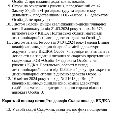
Особа_2, про надання додаткових доказів.
Строк на оскарження рішення, передбачений ст. 42
Закону України «Про адвокатуру та адвокатську
діяльність», представником ТОВ «Особа_1», адвокатом
Особа_2, не пропущено.
Листом Голови Вищої кваліфікаційно-дисциплінарної
комісії адвокатури від 21.03.2024 року за вих. № 573
витребувано у КДКА Полтавської області матеріали
дисциплінарної справи відносно адвоката Особа_3.
Листом за вих. № 655 від 04.04.2024 року Голова Вищої
кваліфікаційно-дисциплінарної комісії адвокатури
доручив члену ВКДКА Особа_7 перевірити, вивчити та
доповісти на засіданні питання за скаргою представника
скаржника ТОВ «Особа_1» адвоката Особа_2 на
рішення КДКА Полтавської області у складі
дисциплінарної палати від 15.02.2024 року про закриття
дисциплінарної справи відносно адвоката Особа_3.
16 квітня 2024 року за вхід. № 21613 до Вищої
кваліфікаційно-дисциплінарної комісії адвокатури
надійшли матеріали дисциплінарної справи відносно
адвоката Особа_3.
Короткий виклад позиції та доводів Скаржника до ВКДКА
У своїй скарзі Скаржник зазначає, що факт поширення