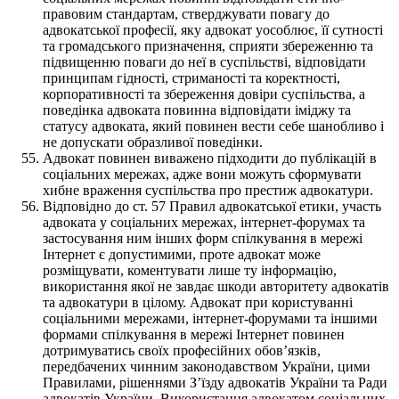
правовим стандартам, стверджувати повагу до
адвокатської професії, яку адвокат уособлює, її сутності
та громадського призначення, сприяти збереженню та
підвищенню поваги до неї в суспільстві, відповідати
принципам гідності, стриманості та коректності,
корпоративності та збереження довіри суспільства, а
поведінка адвоката повинна відповідати іміджу та
статусу адвоката, який повинен вести себе шанобливо і
не допускати образливої поведінки.
Адвокат повинен виважено підходити до публікацій в
соціальних мережах, адже вони можуть сформувати
хибне враження суспільства про престиж адвокатури.
Відповідно до ст. 57 Правил адвокатської етики, участь
адвоката у соціальних мережах, інтернет-форумах та
застосування ним інших форм спілкування в мережі
Інтернет є допустимими, проте адвокат може
розміщувати, коментувати лише ту інформацію,
використання якої не завдає шкоди авторитету адвокатів
та адвокатури в цілому. Адвокат при користуванні
соціальними мережами, інтернет-форумами та іншими
формами спілкування в мережі Інтернет повинен
дотримуватись своїх професійних обов’язків,
передбачених чинним законодавством України, цими
Правилами, рішеннями З’їзду адвокатів України та Ради
адвокатів України. Використання адвокатом соціальних