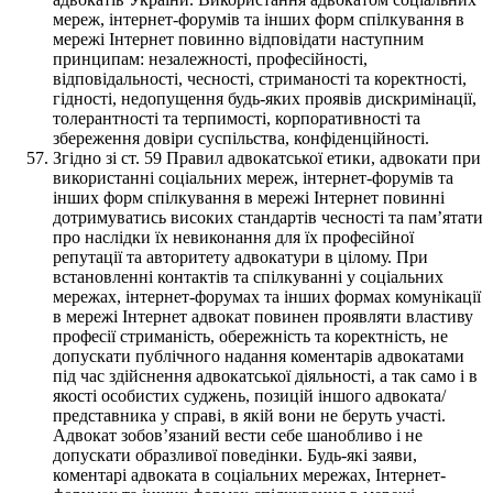
мереж, інтернет-форумів та інших форм спілкування в
мережі Інтернет повинно відповідати наступним
принципам: незалежності, професійності,
відповідальності, чесності, стриманості та коректності,
гідності, недопущення будь-яких проявів дискримінації,
толерантності та терпимості, корпоративності та
збереження довіри суспільства, конфіденційності.
Згідно зі ст. 59 Правил адвокатської етики, адвокати при
використанні соціальних мереж, інтернет-форумів та
інших форм спілкування в мережі Інтернет повинні
дотримуватись високих стандартів чесності та пам’ятати
про наслідки їх невиконання для їх професійної
репутації та авторитету адвокатури в цілому. При
встановленні контактів та спілкуванні у соціальних
мережах, інтернет-форумах та інших формах комунікації
в мережі Інтернет адвокат повинен проявляти властиву
професії стриманість, обережність та коректність, не
допускати публічного надання коментарів адвокатами
під час здійснення адвокатської діяльності, а так само і в
якості особистих суджень, позицій іншого адвоката/
представника у справі, в якій вони не беруть участі.
Адвокат зобов’язаний вести себе шанобливо і не
допускати образливої поведінки. Будь-які заяви,
коментарі адвоката в соціальних мережах, Інтернет-