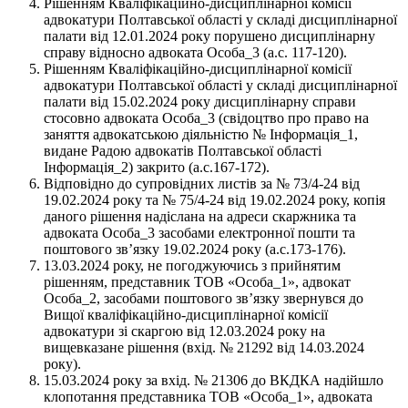
Рішенням Кваліфікаційно-дисциплінарної комісії
адвокатури Полтавської області у складі дисциплінарної
палати від 12.01.2024 року порушено дисциплінарну
справу відносно адвоката Особа_3 (а.с. 117-120).
Рішенням Кваліфікаційно-дисциплінарної комісії
адвокатури Полтавської області у складі дисциплінарної
палати від 15.02.2024 року дисциплінарну справи
стосовно адвоката Особа_3 (свідоцтво про право на
заняття адвокатською діяльністю № Інформація_1,
видане Радою адвокатів Полтавської області
Інформація_2) закрито (а.с.167-172).
Відповідно до супровідних листів за № 73/4-24 від
19.02.2024 року та № 75/4-24 від 19.02.2024 року, копія
даного рішення надіслана на адреси скаржника та
адвоката Особа_3 засобами електронної пошти та
поштового зв’язку 19.02.2024 року (а.с.173-176).
13.03.2024 року, не погоджуючись з прийнятим
рішенням, представник ТОВ «Особа_1», адвокат
Особа_2, засобами поштового зв’язку звернувся до
Вищої кваліфікаційно-дисциплінарної комісії
адвокатури зі скаргою від 12.03.2024 року на
вищевказане рішення (вхід. № 21292 від 14.03.2024
року).
15.03.2024 року за вхід. № 21306 до ВКДКА надійшло
клопотання представника ТОВ «Особа_1», адвоката