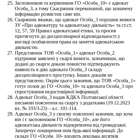
Засновником та керівником ГО «Особа_10» є адвокат
Особа_3, а тому Скасржник переконаний, що зазначену
інформацію розмістив саме він.
Скаржник вважає, що адвокат Особа_3 порушив вимоги
ЗУ «Про адвокатуру та адвокатську діяльність» та ст.ст.
12, 57, 59 Правил адвокатської етики, та просив
притягнути до дисциплінарної відповідальності у
вигляді позбавлення права на заняття адвокатською
діяльністю.
Представник ТОВ «Особа_1» адвокат Особа_2
підтримав заявлені у скарзі вимоги, зазначивши, що
додані до скарги докази повністю підтверджують
наявність в діях адвоката Особа_3 складу
дисциплінарного проступку. Інших доказів не
представлено. Окрім цього зазначив, що ТОВ «Особа_1»
готує позов до ГО «Особа_10» та адвоката Особа_3 про
спростування недостовірної інформації.
Адвокат Особа_3 надав КДКА Полтавської області
письмові пояснення на скаргу з додатками (19.12.2023
вх. № 193/3-23) – а.с. 101-114.
Адвокат Особа_3 у своєму поясненні зазначив, що хоча
він і є засновником ГО «Особа_10», але його
адвокатська діяльність відокремлена від громадської.
Заперечує поширення ним будь-якої інформації. До
складу ГО «Особа_10» входить декілька десятків