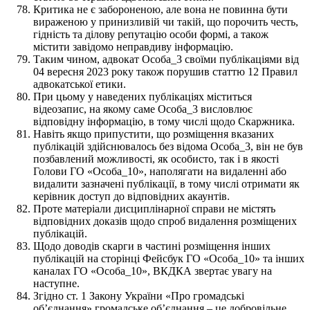
Критика не є забороненою, але вона не повинна бути
вираженою у принизливій чи такій, що порочить честь,
гідність та ділову репутацію особи формі, а також
містити завідомо неправдиву інформацію.
Таким чином, адвокат Особа_3 своїми публікаціями від
04 вересня 2023 року також порушив статтю 12 Правил
адвокатської етики.
При цьому у наведених публікаціях міститься
відеозапис, на якому саме Особа_3 висловлює
відповідну інформацію, в тому числі щодо Скаржника.
Навіть якщо припустити, що розміщення вказаних
публікацій здійснювалось без відома Особа_3, він не був
позбавлений можливості, як особисто, так і в якості
Голови ГО «Особа_10», наполягати на видаленні або
видалити зазначені публікації, в тому числі отримати як
керівник доступ до відповідних акаунтів.
Проте матеріали дисциплінарної справи не містять
відповідних доказів щодо спроб видалення розміщених
публікацій.
Щодо доводів скарги в частині розміщення інших
публікацій на сторінці Фейсбук ГО «Особа_10» та інших
каналах ГО «Особа_10», ВКДКА звертає увагу на
наступне.
Згідно ст. 1 Закону України «Про громадські
об’єднання» громадське об’єднання – це добровільне