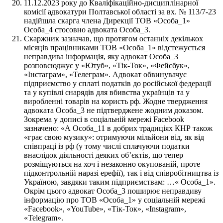
11.12.2023 року до Кваліфікаційно-дисциплінарної
комісії адвокатури Полтавської області за вх. № 113/7-23
надійшла скарга члена Дирекції ТОВ «Особа_1»
Особа_4 стосовно адвоката Особа_3.
Скаржник зазначав, що протягом останніх декількох
місяців працівниками ТОВ «Особа_1» відстежується
неправдива інформація, яку адвокат Особа_3
розповсюджує у «Ютуб», «Тік-Ток», «Фейсбук»,
«Інстаграм», «Телеграм». Адвокат обвинувачує
підприємство у сплаті податків до російської федерації
та у купівлі снарядів для вбивства українців та у
виробленні товарів на користь рф. Жодне твердження
адвоката Особа_3 не підтверджене жодним доказом.
Зокрема у дописі в соціальній мережі Facebook
зазначено: «А Особа_11 в добрих традиціях КНР також
«грає свою музику»: отримуючи мільйони від, як від
співпраці із рф (у тому числі сплачуючи податки
внаслідок діяльності деяких об’єктів, що тепер
розміщуються на хоч і незаконно окупованій, проте
підконтрольній наразі ерефії), так і від співробітництва із
Україною, завдяки таким підприємствам: …« Особа_1».
Окрім цього адвокат Особа_3 поширює неправдиву
інформацію про ТОВ «Особа_1» у соціальній мережі
«Facebook», «YouTube», «Тік-Ток», «Instagram»,
«Telegram».