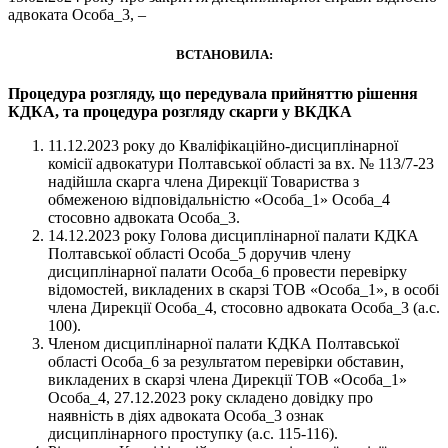
адвоката Особа_3, –
ВСТАНОВИЛА:
Процедура розгляду, що передувала прийняттю рішення
КДКА, та процедура розгляду скарги у ВКДКА
11.12.2023 року до Кваліфікаційно-дисциплінарної
комісії адвокатури Полтавської області за вх. № 113/7-23
надійшла скарга члена Дирекції Товариства з
обмеженою відповідальністю «Особа_1» Особа_4
стосовно адвоката Особа_3.
14.12.2023 року Голова дисциплінарної палати КДКА
Полтавської області Особа_5 доручив члену
дисциплінарної палати Особа_6 провести перевірку
відомостей, викладених в скарзі ТОВ «Особа_1», в особі
члена Дирекції Особа_4, стосовно адвоката Особа_3 (а.с.
100).
Членом дисциплінарної палати КДКА Полтавської
області Особа_6 за результатом перевірки обставин,
викладених в скарзі члена Дирекції ТОВ «Особа_1»
Особа_4, 27.12.2023 року складено довідку про
наявність в діях адвоката Особа_3 ознак
дисциплінарного проступку (а.с. 115-116).