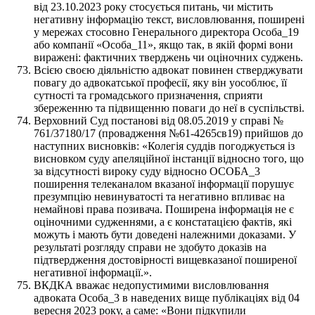
від 23.10.2023 року стосується питань, чи містить
негативну інформацію текст, висловлювання, поширені
у мережах стосовно Генерального директора Особа_19
або компанії «Особа_11», якщо так, в якій формі вони
виражені: фактичних тверджень чи оціночних суджень.
Всією своєю діяльністю адвокат повинен стверджувати
повагу до адвокатської професії, яку він уособлює, її
сутності та громадського призначення, сприяти
збереженню та підвищенню поваги до неї в суспільстві.
Верховний Суд постанові від 08.05.2019 у справі №
761/37180/17 (провадження №61-4265св19) прийшов до
наступних висновків: «Колегія суддів погоджується із
висновком суду апеляційної інстанції відносно того, що
за відсутності вироку суду відносно ОСОБА_3
поширення телеканалом вказаної інформації порушує
презумпцію невинуватості та негативно впливає на
немайнові права позивача. Поширена інформація не є
оціночними судженнями, а є констатацією фактів, які
можуть і мають бути доведені належними доказами. У
результаті розгляду справи не здобуто доказів на
підтвердження достовірності вищевказаної поширеної
негативної інформації.».
ВКДКА вважає недопустимими висловлювання
адвоката Особа_3 в наведених вище публікаціях від 04
вересня 2023 року, а саме: «Вони підкупили