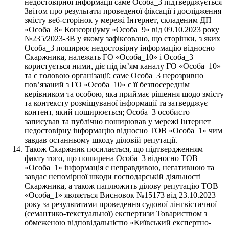
недостовірної інформації саме Особа_3 підтверджується
Звітом про результати проведеної фіксації і дослідження
змісту веб-сторінок у мережі Інтернет, складеним ДП
«Особа_8» Консорціуму «Особа_9» від 09.10.2023 року
№235/2023-ЗВ у якому зафіксовано, що сторінки, з яких
Особа_3 поширює недостовірну інформацію відносно
Скаржника, належать ГО «Особа_10» і Особа_3
користується ними, діє під ім’ям каналу ГО «Особа_10»
та є головою організації; саме Особа_3 нерозривно
пов’язаний з ГО «Особа_10» є її безпосереднім
керівником та особою, яка приймає рішення щодо змісту
та контексту розміщуваної інформації та затверджує
контент, який поширюється; Особа_3 особисто
записував та публічно поширював у мережі Інтернет
недостовірну інформацію відносно ТОВ «Особа_1» чим
завдав останньому шкоду діловій репутації.
Також Скаржник посилається, що підтвердженням
факту того, що поширена Особа_3 відносно ТОВ
«Особа_1» інформація є неправдивою, негативною та
завдає непомірної шкоди господарській діяльності
Скаржника, а також паплюжить ділову репутацію ТОВ
«Особа_1» являється Висновок №15173 від 23.10.2023
року за результатами проведення судової лінгвістичної
(семантико-текстуальної) експертизи Товариством з
обмеженою відповідальністю «Київський експертно-