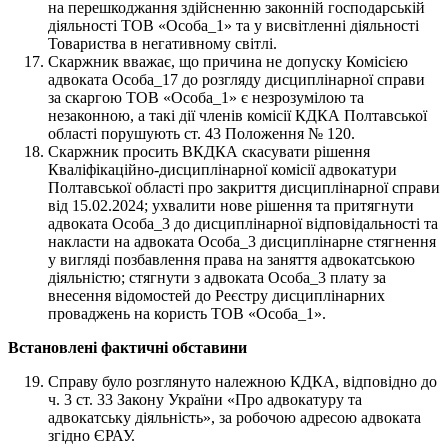
на перешкоджання здійсненню законній господарській
діяльності ТОВ «Особа_1» та у висвітленні діяльності
Товариства в негативному світлі.
Скаржник вважає, що причина не допуску Комісією
адвоката Особа_17 до розгляду дисциплінарної справи
за скаргою ТОВ «Особа_1» є незрозумілою та
незаконною, а такі дії членів комісії КДКА Полтавської
області порушують ст. 43 Положення № 120.
Скаржник просить ВКДКА скасувати рішення
Кваліфікаційно-дисциплінарної комісії адвокатури
Полтавської області про закриття дисциплінарної справи
від 15.02.2024; ухвалити нове рішення та притягнути
адвоката Особа_3 до дисциплінарної відповідальності та
накласти на адвоката Особа_3 дисциплінарне стягнення
у вигляді позбавлення права на заняття адвокатською
діяльністю; стягнути з адвоката Особа_3 плату за
внесення відомостей до Реєстру дисциплінарних
проваджень на користь ТОВ «Особа_1».
Встановлені фактичні обставини
Справу було розглянуто належною КДКА, відповідно до
ч. 3 ст. 33 Закону України «Про адвокатуру та
адвокатську діяльність», за робочою адресою адвоката
згідно ЄРАУ.