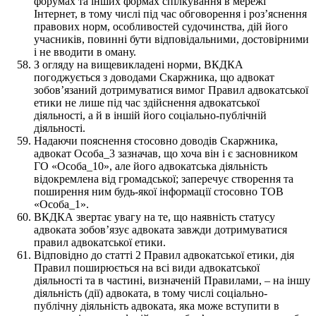
форумах та інших формах спілкування в мережі
Інтернет, в тому числі під час обговорення і роз’яснення
правових норм, особливостей судочинства, дій його
учасників, повинні бути відповідальними, достовірними
і не вводити в оману.
З огляду на вищевикладені норми, ВКДКА
погоджується з доводами Скаржника, що адвокат
зобов’язаний дотримуватися вимог Правил адвокатської
етики не лише під час здійснення адвокатської
діяльності, а й в іншій його соціально-публічній
діяльності.
Надаючи пояснення стосовно доводів Скаржника,
адвокат Особа_3 зазначав, що хоча він і є засновником
ГО «Особа_10», але його адвокатська діяльність
відокремлена від громадської; заперечує створення та
поширення ним будь-якої інформації стосовно ТОВ
«Особа_1».
ВКДКА звертає увагу на те, що наявність статусу
адвоката зобов’язує адвоката завжди дотримуватися
правил адвокатської етики.
Відповідно до статті 2 Правил адвокатської етики, дія
Правил поширюється на всі види адвокатської
діяльності та в частині, визначеній Правилами, – на іншу
діяльність (дії) адвоката, в тому числі соціально-
публічну діяльність адвоката, яка може вступити в