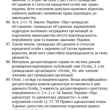
об’єднання зі статусом юридичної особи має право,
зокрема, бути учасником цивільно-правових відносин,
набувати майнові і немайнові права відповідно до
законодавства.
За ч. 2 ст. 31 Закону України «Про громадські
об’єднання» громадські об’єднання, відокремлені
підрозділи іноземних неурядових організацій за
порушення законодавства несуть відповідальність,
передбачену цим та іншими законами України.
Таким чином, громадське об’єднання зі статусом
юридичної особи є окремим суб’єктом правових
відносин, який несе самостійну відповідальність за свою
діяльність.
Матеріали дисциплінарної справи не містять доказів
розміщення відповідних публікацій саме Особа_3, а не
громадською організацією «Особа_10» або членом/
членами цієї громадської організації.
Отже, з огляду на вищевикладене, Вища кваліфікаційно-
дисциплінарна комісія адвокатури встановила в діях
адвоката Особа_3 наявність дисциплінарного проступку,
передбаченого п. 3 ч. 2 ст. 34 Закону України «Про
адвокатуру та адвокатську діяльність», а саме
порушення статей 12, 57, 59 Правил адвокатської етики.
Адвокат допустив систематичне порушення правил