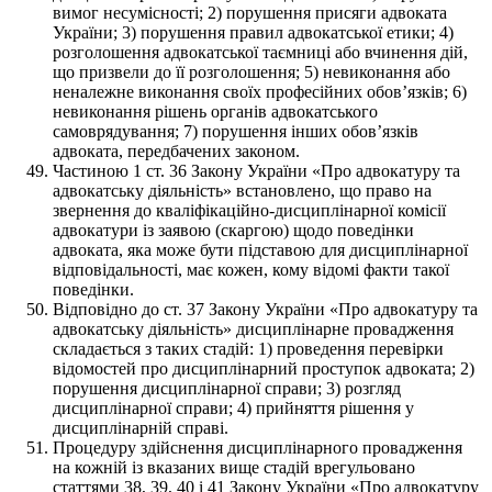
вимог несумісності; 2) порушення присяги адвоката
України; 3) порушення правил адвокатської етики; 4)
розголошення адвокатської таємниці або вчинення дій,
що призвели до її розголошення; 5) невиконання або
неналежне виконання своїх професійних обов’язків; 6)
невиконання рішень органів адвокатського
самоврядування; 7) порушення інших обов’язків
адвоката, передбачених законом.
Частиною 1 ст. 36 Закону України «Про адвокатуру та
адвокатську діяльність» встановлено, що право на
звернення до кваліфікаційно-дисциплінарної комісії
адвокатури із заявою (скаргою) щодо поведінки
адвоката, яка може бути підставою для дисциплінарної
відповідальності, має кожен, кому відомі факти такої
поведінки.
Відповідно до ст. 37 Закону України «Про адвокатуру та
адвокатську діяльність» дисциплінарне провадження
складається з таких стадій: 1) проведення перевірки
відомостей про дисциплінарний проступок адвоката; 2)
порушення дисциплінарної справи; 3) розгляд
дисциплінарної справи; 4) прийняття рішення у
дисциплінарній справі.
Процедуру здійснення дисциплінарного провадження
на кожній із вказаних вище стадій врегульовано
статтями 38, 39, 40 і 41 Закону України «Про адвокатуру