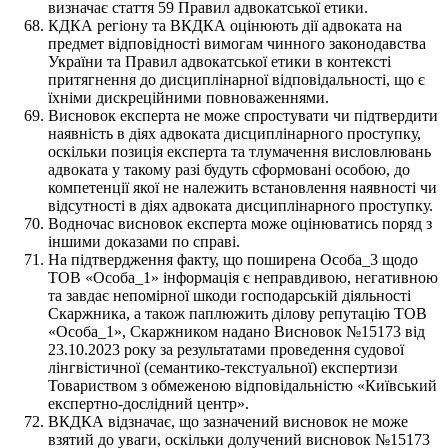
визначає стаття 59 Правил адвокатської етики.
КДКА регіону та ВКДКА оцінюють дії адвоката на
предмет відповідності вимогам чинного законодавства
України та Правил адвокатської етики в контексті
притягнення до дисциплінарної відповідальності, що є
їхніми дискреційними повноваженнями.
Висновок експерта не може спростувати чи підтвердити
наявність в діях адвоката дисциплінарного проступку,
оскільки позиція експерта та тлумачення висловлювань
адвоката у такому разі будуть сформовані особою, до
компетенції якої не належить встановлення наявності чи
відсутності в діях адвоката дисциплінарного проступку.
Водночас висновок експерта може оцінюватись поряд з
іншими доказами по справі.
На підтвердження факту, що поширена Особа_3 щодо
ТОВ «Особа_1» інформація є неправдивою, негативною
та завдає непомірної шкоди господарській діяльності
Скаржника, а також паплюжить ділову репутацію ТОВ
«Особа_1», Скаржником надано Висновок №15173 від
23.10.2023 року за результатами проведення судової
лінгвістичної (семантико-текстуальної) експертизи
Товариством з обмеженою відповідальністю «Київський
експертно-дослідний центр».
ВКДКА відзначає, що зазначений висновок не може
взятий до уваги, оскільки долучений висновок №15173