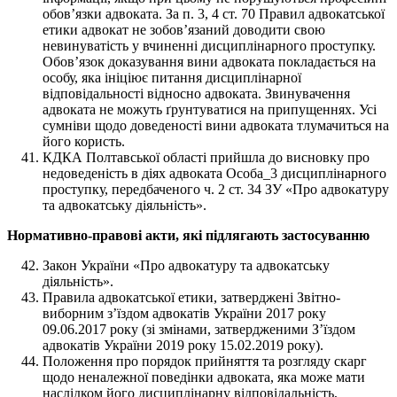
обов’язки адвоката. За п. 3, 4 ст. 70 Правил адвокатської
етики адвокат не зобов’язаний доводити свою
невинуватість у вчиненні дисциплінарного проступку.
Обов’язок доказування вини адвоката покладається на
особу, яка ініціює питання дисциплінарної
відповідальності відносно адвоката. Звинувачення
адвоката не можуть ґрунтуватися на припущеннях. Усі
сумніви щодо доведеності вини адвоката тлумачиться на
його користь.
КДКА Полтавської області прийшла до висновку про
недоведеність в діях адвоката Особа_3 дисциплінарного
проступку, передбаченого ч. 2 ст. 34 ЗУ «Про адвокатуру
та адвокатську діяльність».
Нормативно-правові акти, які підлягають застосуванню
Закон України «Про адвокатуру та адвокатську
діяльність».
Правила адвокатської етики, затверджені Звітно-
виборним з’їздом адвокатів України 2017 року
09.06.2017 року (зі змінами, затвердженими З’їздом
адвокатів України 2019 року 15.02.2019 року).
Положення про порядок прийняття та розгляду скарг
щодо неналежної поведінки адвоката, яка може мати
наслідком його дисциплінарну відповідальність,