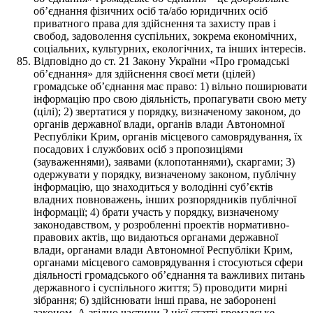
об’єднання фізичних осіб та/або юридичних осіб
приватного права для здійснення та захисту прав і
свобод, задоволення суспільних, зокрема економічних,
соціальних, культурних, екологічних, та інших інтересів.
Відповідно до ст. 21 Закону України «Про громадські
об’єднання» для здійснення своєї мети (цілей)
громадське об’єднання має право: 1) вільно поширювати
інформацію про свою діяльність, пропагувати свою мету
(цілі); 2) звертатися у порядку, визначеному законом, до
органів державної влади, органів влади Автономної
Республіки Крим, органів місцевого самоврядування, їх
посадових і службових осіб з пропозиціями
(зауваженнями), заявами (клопотаннями), скаргами; 3)
одержувати у порядку, визначеному законом, публічну
інформацію, що знаходиться у володінні суб’єктів
владних повноважень, інших розпорядників публічної
інформації; 4) брати участь у порядку, визначеному
законодавством, у розробленні проектів нормативно-
правових актів, що видаються органами державної
влади, органами влади Автономної Республіки Крим,
органами місцевого самоврядування і стосуються сфери
діяльності громадського об’єднання та важливих питань
державного і суспільного життя; 5) проводити мирні
зібрання; 6) здійснювати інші права, не заборонені
законом. А згідно частини 2 цієї статті громадське