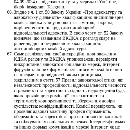
04.09.2024 на відеохостингу та у мережах: YouTube,
tiktok, instagram, Telegram.
Згідно з ч. 1 ст. 50 Закону України «Про адвокатуру та
адвокатську діяльність» кваліфікаційно-дисциплінарна
комісія адвокатури утворюється з метою, зокрема,
вирішення питань щодо дисциплінарної
відповідальності адвокатів. В свою чергу, ст. 52 Закону
визначає, що завданням ВКДКА є розгляд скарг на
рішення, дії чи бездіяльність кваліфікаційно-
дисциплінарних комісій адвокатури.
Саме реалізовуючи свої дискреційні повноваження
КДКА регіону та ВКДКА уповноважені перевіряти
використання адвокатом соціальних мереж, Інтернет-
форумів та інших форм спілкування в мережі Інтернет
на предмет відповідності таким принципам,
закріпленим в статті 57 Правил адвокатської етики, як:
незалежності; професійності; відповідальності; чесності;
стриманості та коректності; гідності; недопущення будь-
яких проявів дискримінації; толерантності та
терпимості; корпоративності та збереження довіри
суспільства; конфіденційності. Комісії перевіряють, чи
проявляє адвокат властиву професії стриманість,
обережність та коректність при встановленні контактів
та спілкуванні у соціальних мережах, Інтернет-форумах
та інших формах комунікації в мережі Інтернет, як це