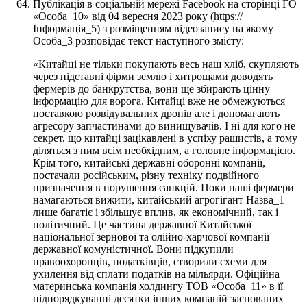
Публікація в соціальній мережі Facebook на сторінці ГО
«Особа_10» від 04 вересня 2023 року (https://
Інформація_5) з розміщенням відеозапису на якому
Особа_3 розповідає текст наступного змісту:
«Китайці не тільки покупають весь наш хліб, скупляють
через підставні фірми землю і хитрощами доводять
фермерів до банкрутства, вони ще збирають цінну
інформацію для ворога. Китайці вже не обмежуються
поставкою розвідувальних дронів але і допомагають
агресору запчастинами до винищувачів. І ні для кого не
секрет, що китайці зацікавлені в успіху рашистів, а тому
діляться з ним всім необхідним, а головне інформацією.
Крім того, китайські державні оборонні компанії,
постачали російським, різну техніку подвійного
призначення в порушення санкцій. Поки наші фермери
намагаються вижити, китайський агрогігант Назва_1
лише багатіє і збільшує вплив, як економічний, так і
політичний. Це частина державної Китайської
національної зернової та олійно-харчової компанії
державної комуністичної. Вони підкупили
правоохоронців, податківців, створили схеми для
ухилення від сплати податків на мільярди. Офіційна
материнська компанія холдингу ТОВ «Особа_11» в її
підпорядкуванні десятки інших компаній заснованих