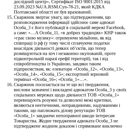
дослідний центр», Сертифікат ISO 9001:2015 від
23.09.2023 №UA.RSM.Cyn-78-21, який КДКА
Полтавської області не був врахований.
Скаржник звертає увагу, що підтвердженням, що
розповсюдження інформації здійснює саме адвокат
Особа_3 є його публікації в соціальній мережі Facebook,
а саме: «…A Особа_11, «в добрих традиціях» КНР також
«грає свою музику»: отримуючи мільйони, як від
співпраці із рф (у тому числі сплачуючи податки
внаслідок діяльності деяких об’єктів, що тепер
розміщуються на хоч і незаконно окупованій, проте
підконтрольній наразі ерефії території), так і від
співробітництва із Україною, завдяки таким
підприємствам, як: елеватори «Особа_12», «Особа_13»,
«Особа_14», «Особа_15»; експортний зерновий
термінал «Особа_16»; «Особа_1»…».
Скаржник посилається на те що всі твердження,
вислови зазначені і викладені адвокатом Особа_3 у своїх
соціальних мережах щодо діяльності ТОВ «Особа_1»
перевищують розумні та дозволені межі критики,
являються неетичними, неправдивими, надуманими і
такими, що паплюжать ділову репутацію ТОВ
«Особа_1» завдаючи непоправної шкоди інтересам
Товариства. Жодне твердження адвоката Особа_3 не
підтверджене жодним доказом і спрямоване виключно