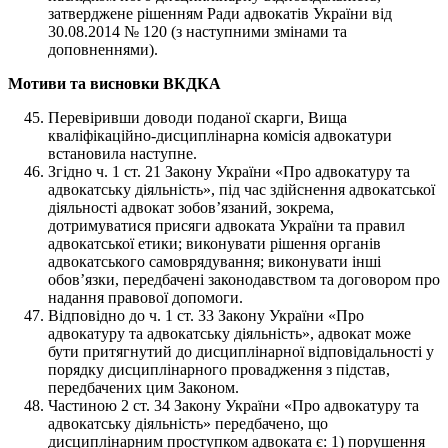
затверджене рішенням Ради адвокатів України від
30.08.2014 № 120 (з наступними змінами та
доповненнями).
Мотиви та висновки ВКДКА
Перевіривши доводи поданої скарги, Вища
кваліфікаційно-дисциплінарна комісія адвокатури
встановила наступне.
Згідно ч. 1 ст. 21 Закону України «Про адвокатуру та
адвокатську діяльність», під час здійснення адвокатської
діяльності адвокат зобов’язаний, зокрема,
дотримуватися присяги адвоката України та правил
адвокатської етики; виконувати рішення органів
адвокатського самоврядування; виконувати інші
обов’язки, передбачені законодавством та договором про
надання правової допомоги.
Відповідно до ч. 1 ст. 33 Закону України «Про
адвокатуру та адвокатську діяльність», адвокат може
бути притягнутий до дисциплінарної відповідальності у
порядку дисциплінарного провадження з підстав,
передбачених цим Законом.
Частиною 2 ст. 34 Закону України «Про адвокатуру та
адвокатську діяльність» передбачено, що
дисциплінарним проступком адвоката є: 1) порушення