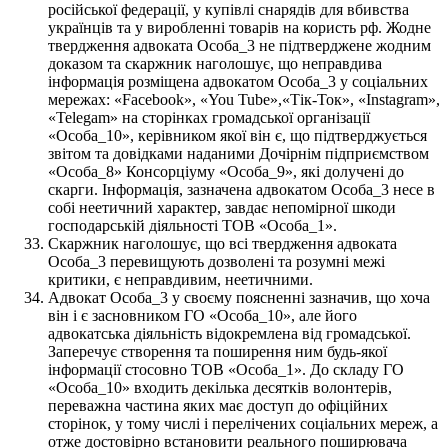
російської федерації, у купівлі снарядів для вбивства
українців та у виробленні товарів на користь рф. Жодне
твердження адвоката Особа_3 не підтверджене жодним
доказом та скаржник наголошує, що неправдива
інформація розміщена адвокатом Особа_3 у соціальних
мережах: «Facebook», «You Tube»,«Тік-Ток», «Instagram»,
«Telegam» на сторінках громадської організації
«Особа_10», керівником якої він є, що підтверджується
звітом та довідками наданими Дочірнім підприємством
«Особа_8» Консорціуму «Особа_9», які долучені до
скарги. Інформація, зазначена адвокатом Особа_3 несе в
собі неетичний характер, завдає непомірної шкоди
господарській діяльності ТОВ «Особа_1».
Скаржник наголошує, що всі твердження адвоката
Особа_3 перевищують дозволені та розумні межі
критики, є неправдивим, неетичними.
Адвокат Особа_3 у своєму поясненні зазначив, що хоча
він і є засновником ГО «Особа_10», але його
адвокатська діяльність відокремлена від громадської.
Заперечує створення та поширення ним будь-якої
інформації стосовно ТОВ «Особа_1». До складу ГО
«Особа_10» входить декілька десятків волонтерів,
переважна частина яких має доступ до офіційних
сторінок, у тому числі і перелічених соціальних мереж, а
отже достовірно встановити реального поширювача