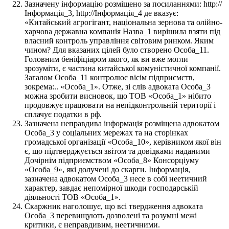
Зазначену інформацію розміщено за посиланнями: http://
Інформація_3, http://Інформація_4 де вказує:
«Китайський агрогігант, національна зернова та олійно-
харчова державна компанія Назва_1 вирішила взяти під
власний контроль управління світовим ринком. Яким
чином? Для вказаних цілей було створено Особа_11.
Головним беніфіціаром якого, як ви вже могли
зрозуміти, є частина китайської комуністичної компанії.
Загалом Особа_11 контролює вісім підприємств,
зокрема:.. «Особа_1». Отже, зі слів адвоката Особа_3
можна зробити висновок, що ТОВ «Особа_1» нібито
продовжує працювати на непідконтрольній території і
сплачує податки в рф.
Зазначена неправдива інформація розміщена адвокатом
Особа_3 у соціальних мережах та на сторінках
громадської організації «Особа_10», керівником якої він
є, що підтверджується звітом та довідками наданими
Дочірнім підприємством «Особа_8» Консорціуму
«Особа_9», які долучені до скарги. Інформація,
зазначена адвокатом Особа_3 несе в собі неетичний
характер, завдає непомірної шкоди господарській
діяльності ТОВ «Особа_1».
Скаржник наголошує, що всі твердження адвоката
Особа_3 перевищують дозволені та розумні межі
критики, є неправдивим, неетичними.