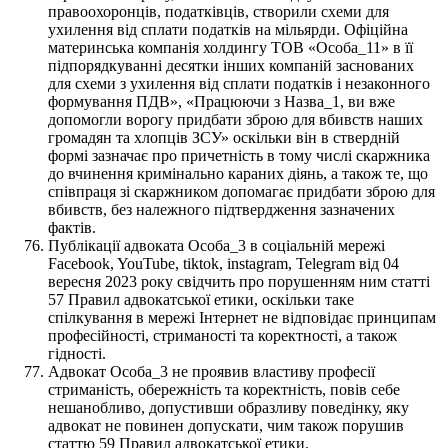
правоохоронців, податківців, створили схеми для
ухилення від сплати податків на мільярди. Офіційна
материнська компанія холдингу ТОВ «Особа_11» в її
підпорядкуванні десятки інших компаній заснованих
для схеми з ухилення від сплати податків і незаконного
формування ПДВ», «Працюючи з Назва_1, ви вже
допомогли ворогу придбати зброю для вбивств наших
громадян та хлопців ЗСУ» оскільки він в ствердній
формі зазначає про причетність в тому числі скаржника
до вчинення кримінально караних діянь, а також те, що
співпраця зі скаржником допомагає придбати зброю для
вбивств, без належного підтвердження зазначених
фактів.
Публікації адвоката Особа_3 в соціальній мережі
Facebook, YouTube, tiktok, instagram, Telegram від 04
вересня 2023 року свідчить про порушенням ним статті
57 Правил адвокатської етики, оскільки таке
спілкування в мережі Інтернет не відповідає принципам
професійності, стриманості та коректності, а також
гідності.
Адвокат Особа_3 не проявив властиву професії
стриманість, обережність та коректність, повів себе
нешанобливо, допустивши образливу поведінку, яку
адвокат не повинен допускати, чим також порушив
статтю 59 Правил адвокатської етики.