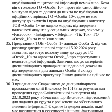
опублікованої та цитованої інформації неможливо. Хоча
він є головою ГО «Особа_10», проте він самостійно не
монтував відео та дописи до них та не публікував на
офіційних сторінках ГО «Особа_10», адже не має
доступу до акаунтів і прав на опублікування контенту.
ТОВ «Особа_1» не надано жодних підтверджень
належності акаунтів у соціальних мережах, зокрема у
«Facebook», «Instagram», «Telegam», «Тік-Ток», ГО
«Особа_10» та їх зв’язок з ним.
Представник ТОВ «Особа_1» адвокат Особа_2, під час
розгляду дисциплінарної справи 15.02.2024 року
зазначив, що готує позовну заяву до суду до ГО
«Особа_10» та адвоката Особа_3 про спростування
недостовірної інформації. Зазначив, що до матеріалів
дисциплінарного провадження надано всі докази на
підтвердження в діях адвоката Особа_3 складу
дисциплінарного проступку. Інших доказів на цей час не
має.
З приєднаного Скаржником до дисциплінарного
провадження копії Висновку № 15173 за результатами
проведення судової-лінгвістичної експертизи від
23.10.2023 року, вбачається, що Висновок підготовлений
для подання до суду та є роз’ясненням об’єктивного
значення інформації. Є одним із джерел доказів, який
має розглядатися в сукупності з іншими фактичними