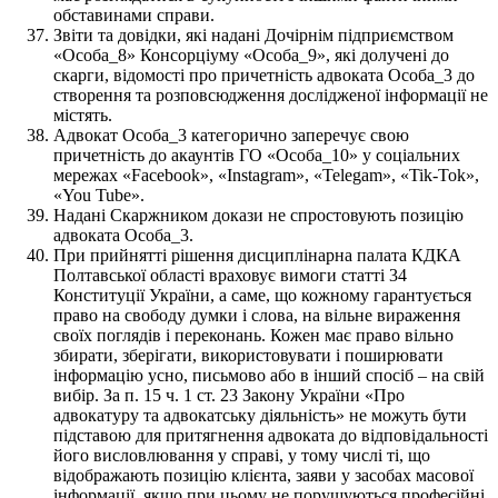
обставинами справи.
Звіти та довідки, які надані Дочірнім підприємством
«Особа_8» Консорціуму «Особа_9», які долучені до
скарги, відомості про причетність адвоката Особа_3 до
створення та розповсюдження дослідженої інформації не
містять.
Адвокат Особа_3 категорично заперечує свою
причетність до акаунтів ГО «Особа_10» у соціальних
мережах «Facebook», «Instagram», «Telegam», «Tik-Tok»,
«You Tube».
Надані Скаржником докази не спростовують позицію
адвоката Особа_3.
При прийнятті рішення дисциплінарна палата КДКА
Полтавської області враховує вимоги статті 34
Конституції України, а саме, що кожному гарантується
право на свободу думки і слова, на вільне вираження
своїх поглядів і переконань. Кожен має право вільно
збирати, зберігати, використовувати і поширювати
інформацію усно, письмово або в інший спосіб – на свій
вибір. За п. 15 ч. 1 ст. 23 Закону України «Про
адвокатуру та адвокатську діяльність» не можуть бути
підставою для притягнення адвоката до відповідальності
його висловлювання у справі, у тому числі ті, що
відображають позицію клієнта, заяви у засобах масової
інформації, якщо при цьому не порушуються професійні