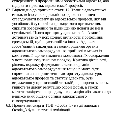
суперечність з професійними обов’язками адвоката, або
підірвати престиж адвокатської професії.
Відповідно до приписів статті 12 Правил адвокатської
етики, всією своєю діяльністю адвокат повинен
стверджувати повагу до адвокатської професії, яку він
уособлює, її сутності та громадського призначення,
сприяти збереженню та підвищенню поваги до неї в
суспільстві. Цього принципу адвокат зобов’язаний
дотримуватись у всіх сферах діяльності: професійній,
громадській, публіцистичній та інших. Адвокат
зобов’язаний виконувати законні рішення органів
адвокатського самоврядування, прийняті в межах їх
компетенції, що не виключає можливості їх оскарження
у встановленому законом порядку. Критика діяльності,
рішень, порядку формування, членів органів
адвокатського самоврядування тощо не може бути
спрямована на приниження авторитету адвокатури,
адвокатської професії та статусу адвоката, бути
вираженою у принизливій чи такій, що порочить честь,
гідність та ділову репутацію особи формі, а також
містити завідомо неправдиву інформацію або заклики до
невиконання рішень органів адвокатського
самоврядування.
Предметом скарги ТОВ «Особа_1» на дії адвоката
Особа_3 були наступні публікації.