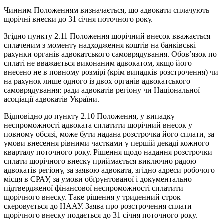
Чинним Положенням визначається, що адвокати сплачують
щорічні внески до 31 січня поточного року.
Згідно пункту 2.11 Положення щорічний внесок вважається
сплаченим з моменту надходження коштів на банківські
рахунки органів адвокатського самоврядування. Обов’язок по
сплаті не вважається виконаним адвокатом, якщо його
внесено не в повному розмірі (крім випадків розстрочення) чи
на рахунок лише одного із двох органів адвокатського
самоврядування: ради адвокатів регіону чи Національної
асоціації адвокатів України.
Відповідно до пункту 2.10 Положення, у випадку
неспроможності адвоката сплатити щорічний внесок у
повному обсязі, може бути надана розстрочка його сплати, за
умови внесення рівними частками у першій декаді кожного
кварталу поточного року. Рішення щодо надання розстрочки
сплати щорічного внеску приймається виключно радою
адвокатів регіону, за заявою адвоката, згідно адреси робочого
місця в ЄРАУ, за умови обґрунтованої і документально
підтвердженої фінансової неспроможності сплатити
щорічного внеску. Таке рішення у триденний строк
скеровується до НААУ. Заява про розстрочення сплати
щорічного внеску подається до 31 січня поточного року.