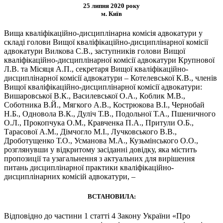
25 липня 2020 року
м. Київ
Вища кваліфікаційно-дисциплінарна комісія адвокатури у
складі голови Вищої кваліфікаційно-дисциплінарної комісії
адвокатури Вилкова С.В., заступників голови Вищої
кваліфікаційно-дисциплінарної комісії адвокатури Крупнової
Л.В. та Місяця А.П., секретаря Вищої кваліфікаційно-
дисциплінарної комісії адвокатури – Котелевської К.В., членів
Вищої кваліфікаційно-дисциплінарної комісії адвокатури:
Вишаровської В.К., Василевської О.А., Коблик М.В.,
Соботника В.Й., Мягкого А.В., Кострюкова В.І., Чернобай
Н.Б., Одновола В.К., Дуліч Т.В., Подольної Т.А., Пшеничного
О.Л., Прокопчука О.М., Кравченка П.А., Притули О.Б.,
Тарасової А.М., Дімчогло М.І., Лучковського В.В.,
Дроботущенко Т.О., Усманова М.А., Кузьмінського О.О.,
розглянувши у відкритому засіданні довідку, яка містить
пропозиції та узагальнення з актуальних для вирішення
питань дисциплінарної практики кваліфікаційно-
дисциплінарних комісій адвокатури, –
ВСТАНОВИЛА:
Відповідно до частини 1 статті 4 Закону України «Про