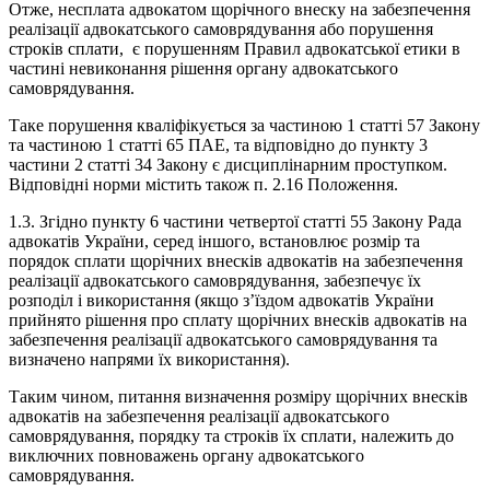
Отже, несплата адвокатом щорічного внеску на забезпечення
реалізації адвокатського самоврядування або порушення
строків сплати, є порушенням Правил адвокатської етики в
частині невиконання рішення органу адвокатського
самоврядування.
Таке порушення кваліфікується за частиною 1 статті 57 Закону
та частиною 1 статті 65 ПАЕ, та відповідно до пункту 3
частини 2 статті 34 Закону є дисциплінарним проступком.
Відповідні норми містить також п. 2.16 Положення.
1.3. Згідно пункту 6 частини четвертої статті 55 Закону Рада
адвокатів України, серед іншого, встановлює розмір та
порядок сплати щорічних внесків адвокатів на забезпечення
реалізації адвокатського самоврядування, забезпечує їх
розподіл і використання (якщо з’їздом адвокатів України
прийнято рішення про сплату щорічних внесків адвокатів на
забезпечення реалізації адвокатського самоврядування та
визначено напрями їх використання).
Таким чином, питання визначення розміру щорічних внесків
адвокатів на забезпечення реалізації адвокатського
самоврядування, порядку та строків їх сплати, належить до
виключних повноважень органу адвокатського
самоврядування.