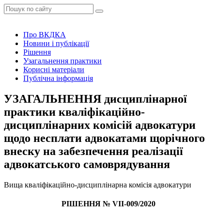
Про ВКДКА
Новини і публікації
Рішення
Узагальнення практики
Корисні матеріали
Публічна інформація
УЗАГАЛЬНЕННЯ дисциплінарної
практики кваліфікаційно-
дисциплінарних комісій адвокатури
щодо несплати адвокатами щорічного
внеску на забезпечення реалізації
адвокатського самоврядування
Вища кваліфікаційно-дисциплінарна комісія адвокатури
РІШЕННЯ № VIІ-009/2020