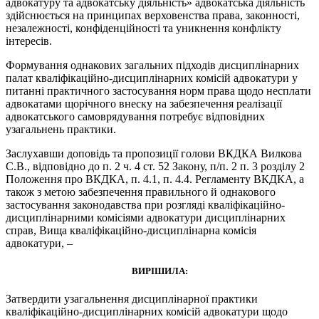
адвокатуру та адвокатську діяльність» адвокатська діяльність
здійснюється на принципах верховенства права, законності,
незалежності, конфіденційності та уникнення конфлікту
інтересів.
Формування однакових загальних підходів дисциплінарних
палат кваліфікаційно-дисциплінарних комісій адвокатури у
питанні практичного застосування норм права щодо несплати
адвокатами щорічного внеску на забезпечення реалізації
адвокатського самоврядування потребує відповідних
узагальнень практики.
Заслухавши доповідь та пропозиції голови ВКДКА Вилкова
С.В., відповідно до п. 2 ч. 4 ст. 52 Закону, п/п. 2 п. 3 розділу 2
Положення про ВКДКА, п. 4.1, п. 4.4. Регламенту ВКДКА, а
також з метою забезпечення правильного й однакового
застосування законодавства при розгляді кваліфікаційно-
дисциплінарними комісіями адвокатури дисциплінарних
справ, Вища кваліфікаційно-дисциплінарна комісія
адвокатури, –
ВИРІШИЛА:
Затвердити узагальнення дисциплінарної практики
кваліфікаційно-дисциплінарних комісій адвокатури щодо