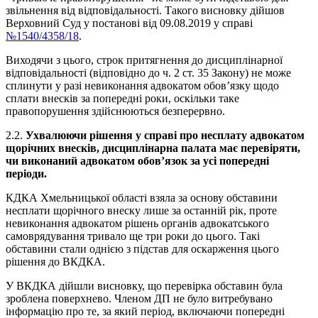
звільнення від відповідальності. Такого висновку дійшов
Верховний Суд у постанові від 09.08.2019 у справі
№1540/4358/18
.
Виходячи з цього, строк притягнення до дисциплінарної
відповідальності (відповідно до ч. 2 ст. 35 Закону) не може
сплинути у разі невиконання адвокатом обов’язку щодо
сплати внесків за попередні роки, оскільки таке
правопорушення здійснюються безперервно.
2.2.
Ухвалюючи рішення у справі про несплату адвокатом
щорічних внесків, дисциплінарна палата має перевіряти,
чи виконаний адвокатом обов’язок за усі попередні
періоди.
КДКА Хмельницької області взяла за основу обставини
несплати щорічного внеску лише за останній рік, проте
невиконання адвокатом рішень органів адвокатського
самоврядування тривало ще три роки до цього. Такі
обставини стали однією з підстав для оскарження цього
рішення до ВКДКА.
У ВКДКА дійшли висновку, що перевірка обставин була
зроблена поверхнево. Членом ДП не було витребувано
інформацію про те, за який період, включаючи попередні