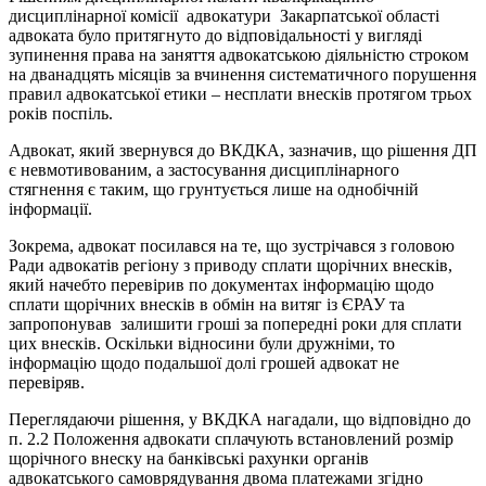
дисциплінарної комісії адвокатури Закарпатської області
адвоката було притягнуто до відповідальності у вигляді
зупинення права на заняття адвокатською діяльністю строком
на дванадцять місяців за вчинення систематичного порушення
правил адвокатської етики – несплати внесків протягом трьох
років поспіль.
Адвокат, який звернувся до ВКДКА, зазначив, що рішення ДП
є невмотивованим, а застосування дисциплінарного
стягнення є таким, що грунтується лише на однобічній
інформації.
Зокрема, адвокат посилався на те, що зустрічався з головою
Ради адвокатів регіону з приводу сплати щорічних внесків,
який начебто перевірив по документах інформацію щодо
сплати щорічних внесків в обмін на витяг із ЄРАУ та
запропонував залишити гроші за попередні роки для сплати
цих внесків. Оскільки відносини були дружніми, то
інформацію щодо подальшої долі грошей адвокат не
перевіряв.
Переглядаючи рішення, у ВКДКА нагадали, що відповідно до
п. 2.2 Положення адвокати сплачують встановлений розмір
щорічного внеску на банківські рахунки органів
адвокатського самоврядування двома платежами згідно