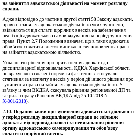
на зайняття адвокатської діяльності на момент розгляду
справи.
Адже відповідно до частини другої статті 58 Закону адвокати,
право на заняття адвокатською діяльністю яких зупинено,
звільняються від сплати щорічних внесків на забезпечення
реалізації адвокатського самоврядування на період зупинення
права. Пункт 2.7 Положення визначає, що в таких адвокатів
обов’язок сплатити внесок виникає після поновлення права
на зайняття адвокатською діяльністю.
Ухвалюючи рішення про притягнення адвоката до
дисциплінарної відповідальності, КДКА Харківської області
не врахувало зазначені норми та фактично застосувало
стягнення за несплату внесків у період дії іншого рішення про
зупинення права на зайняття адвокатською діяльністю. У
зв’язку із чим ВКДКА скасувала рішення регіональної ДП та
закрила справу (Рішення ВКДКА від 25.10.2018 N
Х-001/2018
).
2.10.
Подання заяви про зупинення адвокатської діяльності
у період розгляду дисциплінарної справи не звільняє
адвоката від відповідальності за невиконання рішення
органу адвокатського самоврядування та обов’язку
сплатити щорічний внесок.