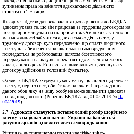
накладення на нього дисциплінарного стягнення у вигляді
зупинення права на зайняття адвокатською діяльністю,
строком на 5 місяців.
Як одну з підстав для оскарження цього рішення до ВКДКА,
адвокат указав те, що він працював за трудовим договором на
посаді юрисконсульта на підприємстві. Оскільки фактично не
мав можливості займатися адвокатською діяльністю, у
трудовому договорі було передбачено, що сплата щорічного
внеску на забезпечення адвокатського самоврядування
покладається на роботодавця, шляхом безготівкового
перерахування на актуальні реквізити до 31 січня кожного
календарного року. Контроль за виконанням цього пункту
договору здійснював головний бухгалтер.
Однак, у ВКДКА звернули увагу на те, що сплата щорічного
внеску є, перш за все, обов’язком адвоката і перекладання
даного обов’язку на іншу особу не може звільнити адвоката
від відповідальності (Рішення ВКДКА від 01.02.2019 №
II-
004/2019
).
2.7.
Адвокати сплачують встановлений розмір щорічного
внеску в національній валюті України на банківські
рахунки органів адвокатського самоврядування.
Рішенням дисциплінарної палати кваліфікаційно-