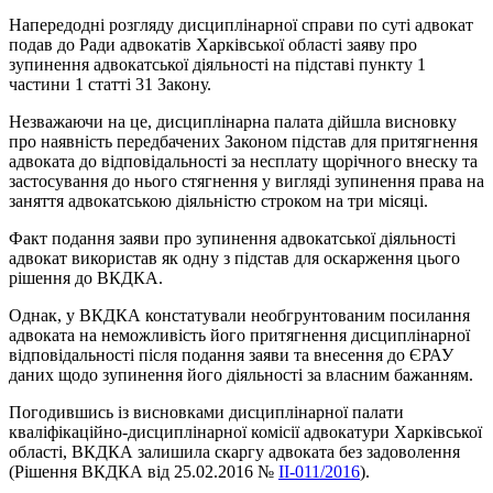
Напередодні розгляду дисциплінарної справи по суті адвокат
подав до Ради адвокатів Харківської області заяву про
зупинення адвокатської діяльності на підставі пункту 1
частини 1 статті 31 Закону.
Незважаючи на це, дисциплінарна палата дійшла висновку
про наявність передбачених Законом підстав для притягнення
адвоката до відповідальності за несплату щорічного внеску та
застосування до нього стягнення у вигляді зупинення права на
заняття адвокатською діяльністю строком на три місяці.
Факт подання заяви про зупинення адвокатської діяльності
адвокат використав як одну з підстав для оскарження цього
рішення до ВКДКА.
Однак, у ВКДКА констатували необгрунтованим посилання
адвоката на неможливість його притягнення дисциплінарної
відповідальності після подання заяви та внесення до ЄРАУ
даних щодо зупинення його діяльності за власним бажанням.
Погодившись із висновками дисциплінарної палати
кваліфікаційно-дисциплінарної комісії адвокатури Харківської
області, ВКДКА залишила скаргу адвоката без задоволення
(Рішення ВКДКА від 25.02.2016 №
II-011/2016
).