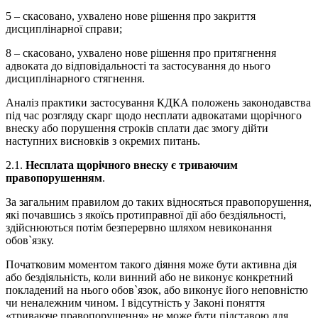
5 – скасовано, ухвалено нове рішення про закриття
дисциплінарної справи;
8 – скасовано, ухвалено нове рішення про притягнення
адвоката до відповідальності та застосування до нього
дисциплінарного стягнення.
Аналіз практики застосування КДКА положень законодавства
під час розгляду скарг щодо несплати адвокатами щорічного
внеску або порушення строків сплати дає змогу дійти
наступних висновків з окремих питань.
2.1.
Несплата щорічного внеску є
триваючим
правопорушенням
.
За загальним правилом до таких відносяться правопорушення,
які почавшись з якоїсь протиправної дії або бездіяльності,
здійснюються потім безперервно шляхом невиконання
обов`язку.
Початковим моментом такого діяння може бути активна дія
або бездіяльність, коли винний або не виконує конкретний
покладений на нього обов`язок, або виконує його неповністю
чи неналежним чином. І відсутність у Законі поняття
«триваюче правопорушення» не може бути підставою для