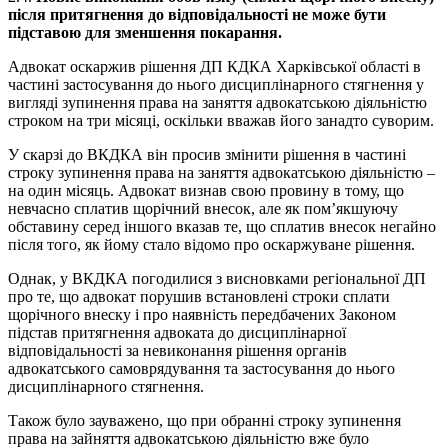
після притягнення до відповідальності не може бути
підставою для зменшення покарання.
Адвокат оскаржив рішення ДП КДКА Харківської області в
частині застосування до нього дисциплінарного стягнення у
вигляді зупинення права на заняття адвокатською діяльністю
строком на три місяці, оскільки вважав його занадто суворим.
У скарзі до ВКДКА він просив змінити рішення в частині
строку зупинення права на заняття адвокатською діяльністю –
на один місяць. Адвокат визнав свою провину в тому, що
невчасно сплатив щорічний внесок, але як пом’якшуючу
обставину серед іншого вказав те, що сплатив внесок негайно
після того, як йому стало відомо про оскаржуване рішення.
Однак, у ВКДКА погодилися з висновками регіональної ДП
про те, що адвокат порушив встановлені строки сплати
щорічного внеску і про наявність передбачених Законом
підстав притягнення адвоката до дисциплінарної
відповідальності за невиконання рішення органів
адвокатського самоврядування та застосування до нього
дисциплінарного стягнення.
Також було зауважено, що при обранні строку зупинення
права на зайняття адвокатською діяльністю вже було