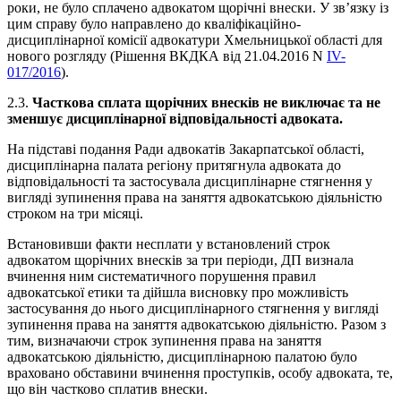
роки, не було сплачено адвокатом щорічні внески. У зв’язку із
цим справу було направлено до кваліфікаційно-
дисциплінарної комісії адвокатури Хмельницької області для
нового розгляду (Рішення ВКДКА від 21.04.2016 N
IV-
017/2016
).
2.3.
Часткова сплата
щорічних внесків не виключає та не
зменшує дисциплінарної відповідальності адвоката.
На підставі подання Ради адвокатів Закарпатської області,
дисциплінарна палата регіону притягнула адвоката до
відповідальності та застосувала дисциплінарне стягнення у
вигляді зупинення права на заняття адвокатською діяльністю
строком на три місяці.
Встановивши факти несплати у встановлений строк
адвокатом щорічних внесків за три періоди, ДП визнала
вчинення ним систематичного порушення правил
адвокатської етики та дійшла висновку про можливість
застосування до нього дисциплінарного стягнення у вигляді
зупинення права на заняття адвокатською діяльністю. Разом з
тим, визначаючи строк зупинення права на заняття
адвокатською діяльністю, дисциплінарною палатою було
враховано обставини вчинення проступків, особу адвоката, те,
що він частково сплатив внески.