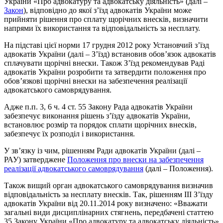
України «Про адвокатуру та адвокатську діяльність» (далі –
Закон
), відповідно до якої з’їзд адвокатів України може
прийняти рішення про сплату щорічних внесків, визначити
напрями їх використання та відповідальність за несплату.
На підставі цієї норми 17 грудня 2012 року Установчий з’їзд
адвокатів України (далі – З’їзд) встановив обов’язок адвокатів
сплачувати щорічні внески. Також З’їзд рекомендував Раді
адвокатів України розробити та затвердити положення про
обов’язкові щорічні внески на забезпечення реалізації
адвокатського самоврядування.
Адже п.п. 3, 6 ч. 4 ст. 55 Закону Рада адвокатів України
забезпечує виконання рішень з’їзду адвокатів України,
встановлює розмір та порядок сплати щорічних внесків,
забезпечує їх розподіл і використання.
У зв’язку із чим, рішенням Ради адвокатів України (далі –
РАУ) затверджене
Положення про внески на забезпечення
реалізації адвокатського самоврядування
(далі – Положення).
Також вищий орган адвокатського самоврядування визначив
відповідальність за несплату внесків. Так, рішенням ІІІ З’їзду
адвокатів України від 20.11.2014 року визначено: «Вважати
загальні види дисциплінарних стягнень, передбачені статтею
35 Закону України «Про адвокатуру та адвокатську діяльність»