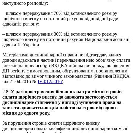
наступного розподілу:
– шляхом перерахування 70% від встановленого розміру
щорічного внеску на поточний рахунок відповідної ради
адвокатів регіону;
– шляхом перерахування 30% від встановленого розміру
щорічного внеску на поточний рахунок Національної асоціації
адвокатів України.
Матеріалами дисциплінарної справи не підтверджувалися
доводи адвоката в частині перекладення нею обов’язку сплати
внесків на іншу особу, і ВКДКА дійшла висновку, що рішення
ДП регіону є вмотивованим, обґрунтованим, постановленим
відповідно до вимог чинного законодавства (Рішення ВКДКА
від 21.04.2016 №
IV-012/2016
).
2.8.
У разі прострочення більш як на три місяці строків
сплати щорічного внеску, до адвоката застосовується
дисциплінарне стягнення у вигляді зупинення права на
заняття адвокатською діяльністю на строк від одного
місяця до одного року.
За порушення строків сплати щорічного внеску
дисциплінарна палата кваліфікаційно-дисциплінарної комісії