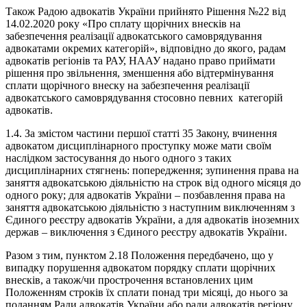
Також Радою адвокатів України прийнято Рішення №22 від
14.02.2020 року «Про сплату щорічних внесків на
забезпечення реалізації адвокатського самоврядування
адвокатами окремих категорій», відповідно до якого, радам
адвокатів регіонів та РАУ, НААУ надано право приймати
рішення про звільнення, зменшення або відтермінування
сплати щорічного внеску на забезпечення реалізації
адвокатського самоврядування стосовно певних категорій
адвокатів.
1.4. За змістом частини першої статті 35 Закону, вчинення
адвокатом дисциплінарного проступку може мати своїм
наслідком застосування до нього одного з таких
дисциплінарних стягнень: попередження; зупинення права на
заняття адвокатською діяльністю на строк від одного місяця до
одного року; для адвокатів України – позбавлення права на
заняття адвокатською діяльністю з наступним виключенням з
Єдиного реєстру адвокатів України, а для адвокатів іноземних
держав – виключення з Єдиного реєстру адвокатів України.
Разом з тим, пунктом 2.18 Положення передбачено, що у
випадку порушення адвокатом порядку сплати щорічних
внесків, а також/чи прострочення встановлених цим
Положенням строків їх сплати понад три місяці, до нього за
поданням Ради адвокатів України або ради адвокатів регіону