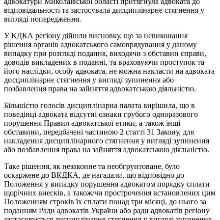
адвокатури Миколаївської області притягнула адвоката до
відповідальності та застосувала дисциплінарне стягнення у
вигляді попередження.
У КДКА регіону дійшли висновку, що за невиконання
рішення органів адвокатського самоврядування у даному
випадку при розгляді подання, виходячи з обставин справи,
доводів викладених в поданні, та враховуючи проступок та
його наслідки, особу адвоката, не можна накласти на адвоката
дисциплінарне стягнення у вигляді зупинення або
позбавлення права на зайняття адвокатською діяльністю.
Більшістю голосів дисциплінарна палата вирішила, що в
поведінці адвоката відсутні ознаки грубого одноразового
порушення Правил адвокатської етики, а також інші
обставини, передбачені частиною 2 статті 31 Закону, для
накладення дисциплінарного стягнення у вигляді зупинення
або позбавлення права на зайняття адвокатською діяльністю.
Таке рішення, як незаконне та необгрунтоване, було
оскаржене до ВКДКА, де нагадали, що відповідно до
Положення у випадку порушення адвокатом порядку сплати
щорічних внесків, а також/чи прострочення встановлених цим
Положенням строків їх сплати понад три місяці, до нього за
поданням Ради адвокатів України або ради адвокатів регіону
застосовується дисциплінарне стягнення у вигляді зупинення