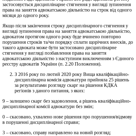
застосовується дисциплінарне стягнення у вигляді зупинення
права на заняття адвокатською діяльністю на строк від одного
місяця до одного року.
Якщо після закінчення строку дисциплінарного стягнення у
вигляді зупинення права на заняття адвокатською діяльністю,
адвокатом протягом одного року буде вчинено повторно
порушення строків та/чи порядку сплати щорічних внесків, до
такого адвоката може бути застосовано дисциплінарне
стягнення у вигляді позбавлення права на заняття
адвокатською діяльністю з наступним виключенням з Єдиного
реєстру адвокатів України (п. 2.20 Положення).
З 2016 року по лютий 2020 року Вища кваліфікаційно-
дисциплінарна комісія адвокатури прийняла 25 рішень
за результатами розгляду скарг на рішення КДКА
регіонів з даного питання, з яких:
9 – залишено скарг без задоволення, а рішень кваліфікаційно-
дисциплінарної комісії адвокатури без змін;
0 – скасовано, ухвалено нове рішення про порушення/відмову
в порушенні дисциплінарної справи;
3 – скасовано, справу направлено на новий розгляд;