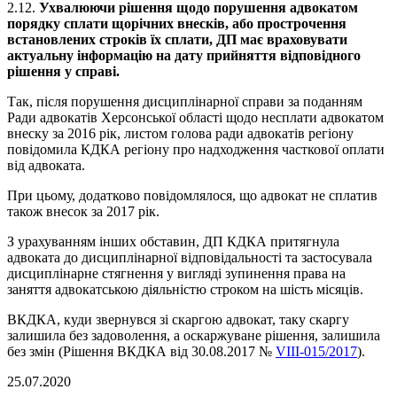
2.12.
Ухвалюючи рішення щодо порушення адвокатом
порядку сплати щорічних внесків, або прострочення
встановлених строків їх сплати, ДП має враховувати
актуальну інформацію на дату прийняття відповідного
рішення у справі.
Так, після порушення дисциплінарної справи за поданням
Ради адвокатів Херсонської області щодо несплати адвокатом
внеску за 2016 рік, листом голова ради адвокатів регіону
повідомила КДКА регіону про надходження часткової оплати
від адвоката.
При цьому, додатково повідомлялося, що адвокат не сплатив
також внесок за 2017 рік.
З урахуванням інших обставин, ДП КДКА притягнула
адвоката до дисциплінарної відповідальності та застосувала
дисциплінарне стягнення у вигляді зупинення права на
заняття адвокатською діяльністю строком на шість місяців.
ВКДКА, куди звернувся зі скаргою адвокат, таку скаргу
залишила без задоволення, а оскаржуване рішення, залишила
без змін (Рішення ВКДКА від 30.08.2017 №
VIII-015/2017
).
25.07.2020