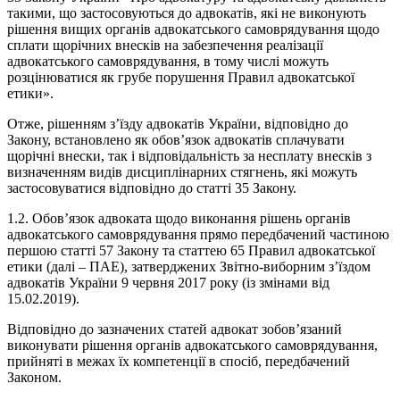
такими, що застосовуються до адвокатів, які не виконують
рішення вищих органів адвокатського самоврядування щодо
сплати щорічних внесків на забезпечення реалізації
адвокатського самоврядування, в тому числі можуть
розцінюватися як грубе порушення Правил адвокатської
етики».
Отже, рішенням з’їзду адвокатів України, відповідно до
Закону, встановлено як обов’язок адвокатів сплачувати
щорічні внески, так і відповідальність за несплату внесків з
визначенням видів дисциплінарних стягнень, які можуть
застосовуватися відповідно до статті 35 Закону.
1.2. Обов’язок адвоката щодо виконання рішень органів
адвокатського самоврядування прямо передбачений частиною
першою статті 57 Закону та статтею 65 Правил адвокатської
етики (далі – ПАЕ), затверджених Звітно-виборним з’їздом
адвокатів України 9 червня 2017 року (із змінами від
15.02.2019).
Відповідно до зазначених статей адвокат зобов’язаний
виконувати рішення органів адвокатського самоврядування,
прийняті в межах їх компетенції в спосіб, передбачений
Законом.