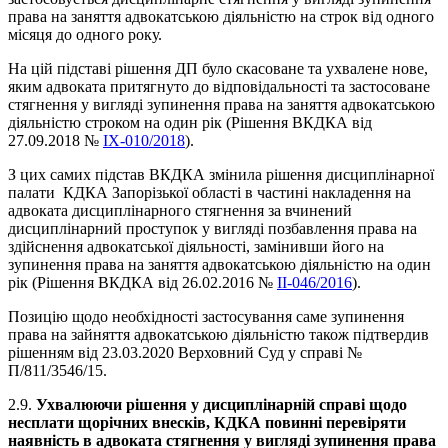
права на заняття адвокатською діяльністю на строк від одного
місяця до одного року.
На цій підставі рішення ДП було скасоване та ухвалене нове,
яким адвоката притягнуто до відповідальності та застосоване
стягнення у вигляді зупинення права на заняття адвокатською
діяльністю строком на один рік (Рішення ВКДКА від
27.09.2018 №
ІХ-010/2018
).
З цих самих підстав ВКДКА змінила рішення дисциплінарної
палати КДКА Запорізької області в частині накладення на
адвоката дисциплінарного стягнення за вчинений
дисциплінарний проступок у вигляді позбавлення права на
здійснення адвокатської діяльності, замінивши його на
зупинення права на заняття адвокатською діяльністю на один
рік (Рішення ВКДКА від 26.02.2016 №
II-046/2016
).
Позицію щодо необхідності застосування саме зупинення
права на зайняття адвокатською діяльністю також підтвердив
рішенням від 23.03.2020 Верховний Суд у справі №
П/811/3546/15.
2.9.
Ухвалюючи рішення у дисциплінарній справі щодо
несплати щорічних внесків, КДКА повинні перевіряти
наявність в адвоката стягнення у вигляді зупинення права