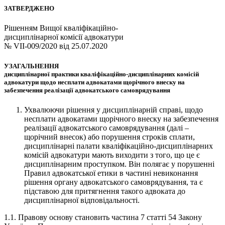
ЗАТВЕРДЖЕНО
Рішенням Вищої кваліфікаційно-
дисциплінарної комісії адвокатури
№ VIІ-009/2020 від 25.07.2020
УЗАГАЛЬНЕННЯ
дисциплінарної практики кваліфікаційно-дисциплінарних комісій
адвокатури щодо несплати адвокатами щорічного внеску на
забезпечення реалізації адвокатського самоврядування
Ухвалюючи рішення у дисциплінарній справі, щодо
несплати адвокатами щорічного внеску на забезпечення
реалізації адвокатського самоврядування (далі –
щорічний внесок) або порушення строків сплати,
дисциплінарні палати кваліфікаційно-дисциплінарних
комісій адвокатури мають виходити з того, що це є
дисциплінарним проступком. Він полягає у порушенні
Правил адвокатської етики в частині невиконання
рішення органу адвокатського самоврядування, та є
підставою для притягнення такого адвоката до
дисциплінарної відповідальності.
1.1. Правову основу становить частина 7 статті 54 Закону