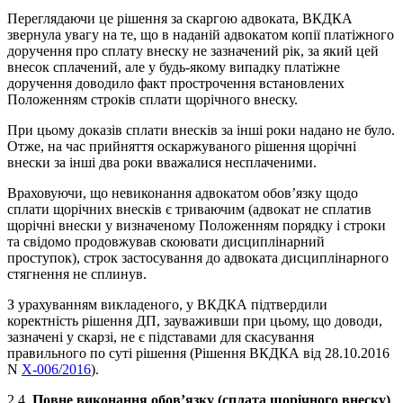
Переглядаючи це рішення за скаргою адвоката, ВКДКА
звернула увагу на те, що в наданій адвокатом копії платіжного
доручення про сплату внеску не зазначений рік, за який цей
внесок сплачений, але у будь-якому випадку платіжне
доручення доводило факт прострочення встановлених
Положенням строків сплати щорічного внеску.
При цьому доказів сплати внесків за інші роки надано не було.
Отже, на час прийняття оскаржуваного рішення щорічні
внески за інші два роки вважалися несплаченими.
Враховуючи, що невиконання адвокатом обов’язку щодо
сплати щорічних внесків є триваючим (адвокат не сплатив
щорічні внески у визначеному Положенням порядку і строки
та свідомо продовжував скоювати дисциплінарний
проступок), строк застосування до адвоката дисциплінарного
стягнення не сплинув.
З урахуванням викладеного, у ВКДКА підтвердили
коректність рішення ДП, зауваживши при цьому, що доводи,
зазначені у скарзі, не є підставами для скасування
правильного по суті рішення (Рішення ВКДКА від 28.10.2016
N
Х-006/2016
).
2.4.
Повне виконання обов’язку (сплата щорічного внеску)