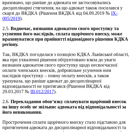
враховано, що раніше до адвоката не застосовувались
дисциплінарні стягнення, на що адвокат також посилався у
скарзі до ВКДКА (Рішення ВКДКА від 04.09.2019 №
IX-
005/2019
).
2.5.
Водночас, визнання адвокатом свого проступку та
усунення його наслідків, сплата щорічного внеску, може
враховуватися при прийнятті відповідного рішення КДКА
регіону.
Так, ВКДКА погодилася з позицією КДКА Львівської області,
яка при ухваленні рішення обґрунтовано взяла до уваги
визнання адвокатом свого проступку щодо несвоєчасної
оплати членських внесків, добровільне усунення ним
наслідків проступку – повну оплату внесків, а також
урахувала, що раніше адвокат до дисциплінарної
відповідальності не притягався (Рішення ВКДКА від
29.03.2017 №
III-012/2017
).
2.6.
Перекладання обов’язку сплачувати щорічний внесок
на іншу особу не звільняє адвоката від відповідальності за
його невиконання.
Прострочення сплати щорічного внеску стало підставою для
притягнення адвоката до дисциплінарної відповідальності та