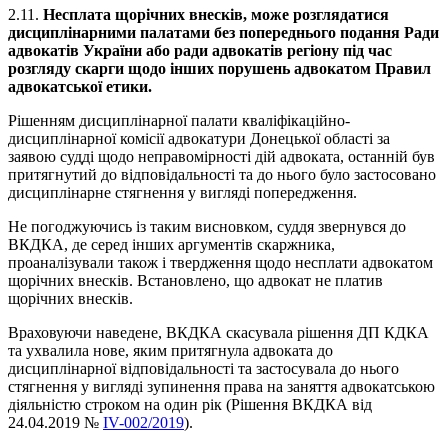
2.11.
Несплата щорічних внесків, може розглядатися
дисциплінарними палатами без попереднього подання Ради
адвокатів України або ради адвокатів регіону під час
розгляду скарги щодо інших порушень адвокатом Правил
адвокатської етики.
Рішенням дисциплінарної палати кваліфікаційно-
дисциплінарної комісії адвокатури Донецької області за
заявою судді щодо неправомірності дій адвоката, останній був
притягнутий до відповідальності та до нього було застосовано
дисциплінарне стягнення у вигляді попередження.
Не погоджуючись із таким висновком, суддя звернувся до
ВКДКА, де серед інших аргументів скаржника,
проаналізували також і твердження щодо несплати адвокатом
щорічних внесків. Встановлено, що адвокат не платив
щорічних внесків.
Враховуючи наведене, ВКДКА скасувала рішення ДП КДКА
та ухвалила нове, яким притягнула адвоката до
дисциплінарної відповідальності та застосувала до нього
стягнення у вигляді зупинення права на заняття адвокатською
діяльністю строком на один рік (Рішення ВКДКА від
24.04.2019 №
IV-002/2019
).